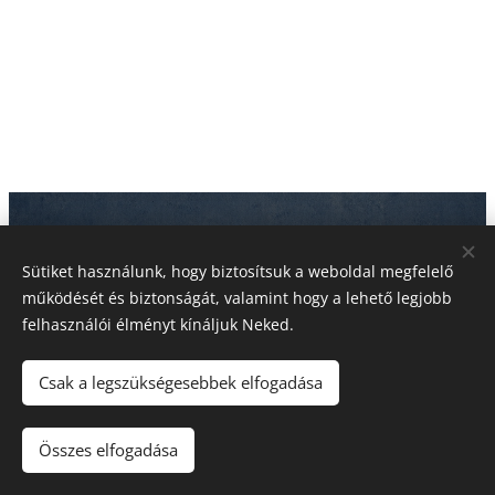
Sütiket használunk, hogy biztosítsuk a weboldal megfelelő
Kellemes pihenést kívánunk!
működését és biztonságát, valamint hogy a lehető legjobb
felhasználói élményt kínáljuk Neked.
Kérdés esetén keress minket bizalommal:
📞 +36 20 295 70 61
Csak a legszükségesebbek elfogadása
✉️ info@egerszallas.hu
Összes elfogadása
Az oldalt a
Webnode
működteti
Sütik